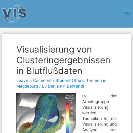
Ma
Me
Visualisierung von
Clusteringergebnissen
in Blutflußdaten
Leave a Comment
/
Student Offers
,
Themen in
Magdeburg
/ By
Benjamin Behrendt
In der
Arbeitsgruppe
Visualisierung
werden
Techniken für die
Visualisierung und
Analyse von